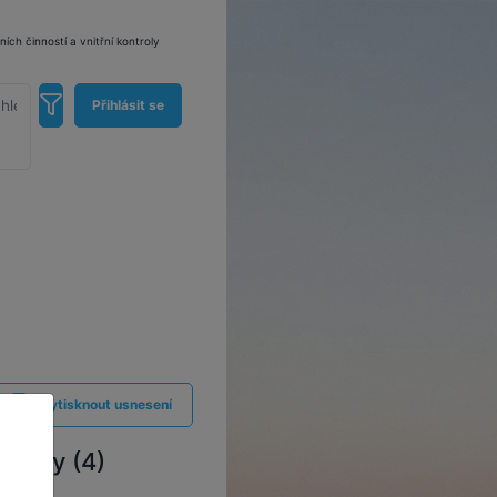
ch činností a vnitřní kontroly
Přihlásit se
Vytisknout usnesení
řílohy (4)