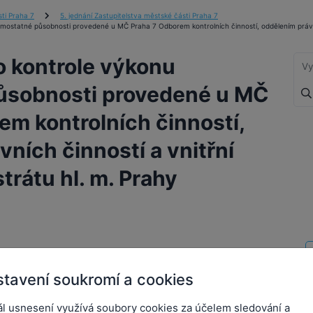
ti Praha 7
5. jednání Zastupitelstva městské části Praha 7
samostatné působnosti provedené u MČ Praha 7 Odborem kontrolních činností, oddělením právní
 o kontrole výkonu
ůsobnosti provedené u MČ
em kontrolních činností,
ních činností a vnitřní
trátu hl. m. Prahy
role výkonu samostatné působnosti
7 Odborem kontrolních činností, oddělením
tavení soukromí a cookies
třní kontroly Magistrátu hl. m. Prahy
P
ál usnesení využívá soubory cookies za účelem sledování a