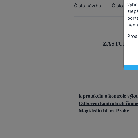
vyho
Číslo návrhu:
Číslo usnes
zlepš
port
nemá
Pros
ZASTUPITE
Za
k protokolu o kontrole výk
Odborem kontrolních činnost
Magistrátu hl. m. Prahy