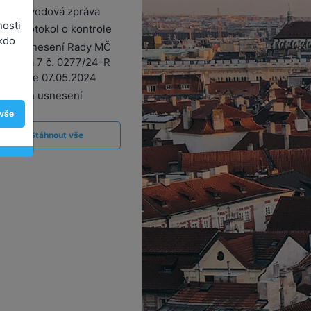
1. Důvodová zpráva
nosti
2. Protokol o kontrole
kdo
3. Usnesení Rady MČ
Praha 7 č. 0277/24-R
ze dne 07.05.2024
Návrh usnesení
 vše
Stáhnout vše