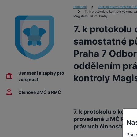
Usnesení
Zastupitelstvo městské čás
7 . k protokolu o kontrole výkonu 
Magistrátu hl. m. Prahy
7. k protokolu
samostatné p
Praha 7 Odbor
oddělením práv
Usnesení a zápisy pro
kontroly Magis
veřejnost
Členové ZMČ a RMČ
7. k protokolu o kont
provedené u MČ Praha 
Nas
právních činností a vni
Port