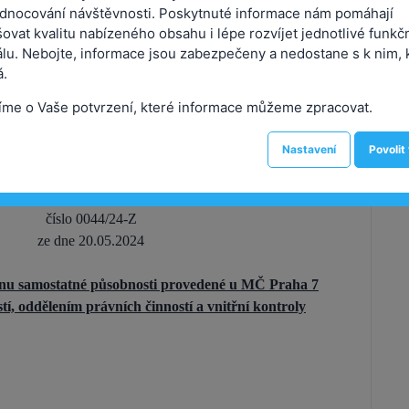
dnocování návštěvnosti. Poskytnuté informace nám pomáhají
ení:
0044/24-Z
Předkladatel:
Čižinský Jan, Mgr.
ovat kvalitu nabízeného obsahu i lépe rozvíjet jednotlivé funkč
álu. Nebojte, informace jsou zabezpečeny a nedostane s k nim, 
.
Městská část Praha 7
íme o Vaše potvrzení, které informace můžeme zpracovat.
LSTVO MĚSTSKÉ ČÁSTI PRAHA 7
Nastavení
Povolit
Usnesení
stupitelstvo městské části Praha 7
číslo 0044/24-Z
ze dne 20.05.2024
onu samostatné působnosti provedené u MČ Praha 7
í, oddělením právních činností a vnitřní kontroly