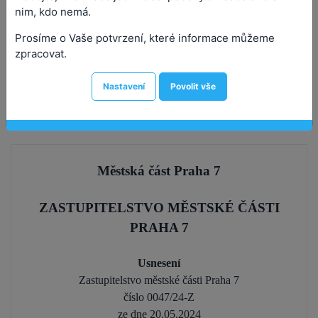
nim, kdo nemá.
Číslo návrhu:
Prosíme o Vaše potvrzení, které informace můžeme
Číslo usnesení:
0047/24-Z
zpracovat.
Předkladatel:
Burgerová Lenka, PhDr. Ing. arch., Ph.D.
Nastavení
Povolit vše
Přílohy (4)
Městská část Praha 7
ZASTUPITELSTVO MĚSTSKÉ ČÁSTI
PRAHA 7
Usnesení
Zastupitelstvo městské části Praha 7
číslo 0047/24-Z
ze dne 20.05.2024