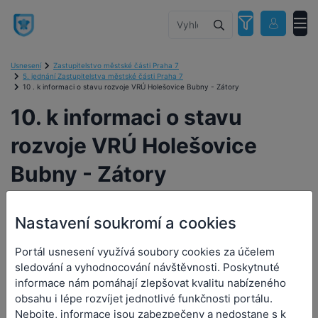
Usnesení
Zastupitelstvo městské části Praha 7
5. jednání Zastupitelstva městské části Praha 7
10 . k informaci o stavu rozvoje VRÚ Holešovice Bubny - Zátory
10. k informaci o stavu
rozvoje VRÚ Holešovice
Bubny - Zátory
Nastavení soukromí a cookies
10. k informaci o stavu
Portál usnesení využívá soubory cookies za účelem
sledování a vyhodnocování návštěvnosti. Poskytnuté
rozvoje VRÚ Holešovice
informace nám pomáhají zlepšovat kvalitu nabízeného
Bubny - Zátory
obsahu i lépe rozvíjet jednotlivé funkčnosti portálu.
Nebojte, informace jsou zabezpečeny a nedostane s k