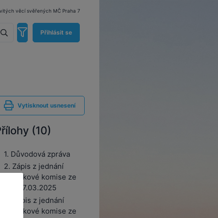
emovitých věcí svěřených MČ Praha 7
Přihlásit se
Vytisknout usnesení
řílohy (10)
1. Důvodová zpráva
2. Zápis z jednání
Majetkové komise ze
dne 17.03.2025
3. Zápis z jednání
Majetkové komise ze