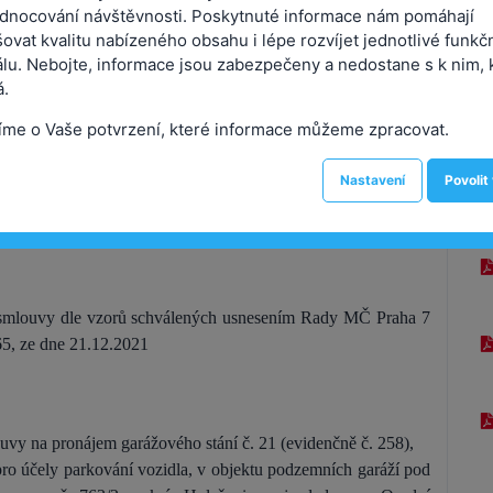
dnocování návštěvnosti. Poskytnuté informace nám pomáhají
ovat kvalitu nabízeného obsahu i lépe rozvíjet jednotlivé funkč
Usnesení
álu. Nebojte, informace jsou zabezpečeny a nedostane s k nim, 
Rada městské části Praha 7
.
číslo 0342/25-R
íme o Vaše potvrzení, které informace můžeme zpracovat.
ze dne 17.06.2025
Nastavení
Povolit
ti nemovitých věcí svěřených MČ Praha 7
 smlouvy dle vzorů schválených usnesením Rady MČ Praha 7
65, ze dne 21.12.2021
uvy na pronájem garážového stání č. 21 (evidenčně č. 258),
pro účely parkování vozidla, v objektu podzemních garáží pod