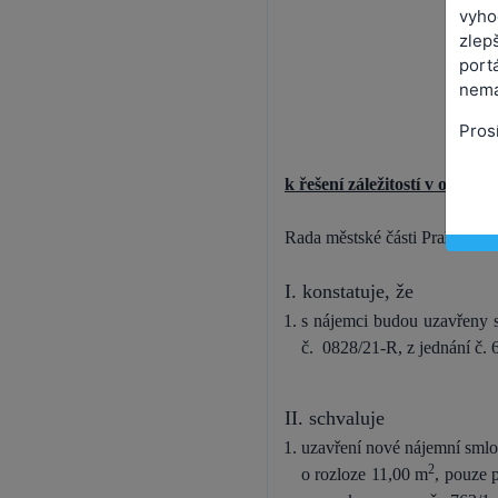
vyho
zlepš
port
nemá
Pros
k řešení záležitostí v oblas
Rada městské části Praha 7
I. konstatuje, že
s nájemci budou uzavřeny
č. 0828/21-R, z jednání č. 
II. schvaluje
uzavření nové nájemní smlo
2
o rozloze 11,00 m
, pouze 