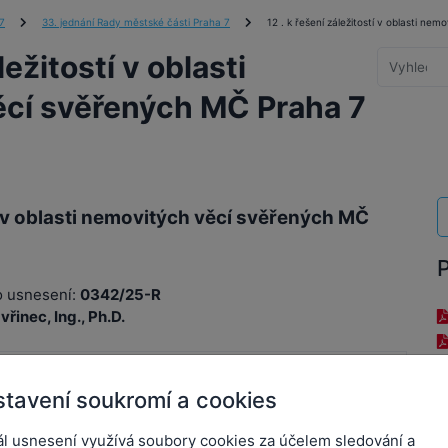
7
33. jednání Rady městské části Praha 7
12 . k řešení záležitostí v oblasti n
ležitostí v oblasti
cí svěřených MČ Praha 7
tí v oblasti nemovitých věcí svěřených MČ
P
o usnesení:
0342/25-R
řinec, Ing., Ph.D.
Městská část Praha 7
tavení soukromí a cookies
 MĚSTSKÉ ČÁSTI PRAHA 7
ál usnesení využívá soubory cookies za účelem sledování a