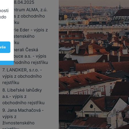
dne 28.04.2025
4. Centrum ALMA, z.ú.
nosti
- výpis z obchodního
kdo
rejstříku
5. Marie Eder - výpis z
živnostenského
rejstříku
 vše
6. Generali Česká
Distribuce a.s. - výpis
z obchodního rejstříku
7. LANDKER, s.r.o. -
výpis z obchodního
rejstříku
8. Libeřské lahůdky
a.s.- výpis z
obchodního rejstříku
9. Jana Machačová -
výpis z
živnostenského