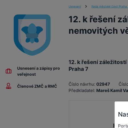
Usnesení
Rada městské části Praha 
12. k řešení zá
nemovitých vě
12. k řešení záležitos
Praha 7
Usnesení a zápisy pro
veřejnost
Číslo návrhu:
02947
Čísl
Členové ZMČ a RMČ
Předkladatel:
Mareš Kamil Vav
Nas
RADA
Port