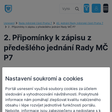
Usnesení
Rada městské části Praha 7
42. jednání Rady městské části Praha 7
2 . Připomínky k zápisu z předešlého jednání Rady MČ P7
2. Připomínky k zápisu z
předešlého jednání Rady MČ
P7
Nastavení soukromí a cookies
2. Připomínky k zápisu z
Portál usnesení využívá soubory cookies za účelem
předešlého jednání Rady MČ
sledování a vyhodnocování návštěvnosti. Poskytnuté
informace nám pomáhají zlepšovat kvalitu nabízeného
P7
obsahu i lépe rozvíjet jednotlivé funkčnosti portálu.
Nebojte, informace jsou zabezpečeny a nedostane s k