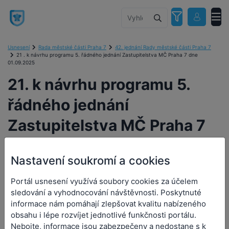
Usnesení
Rada městské části Praha 7
42. jednání Rady městské části Praha 7
21 . k návrhu programu 5. řádného jednání Zastupitelstva MČ Praha 7 dne
01.09.2025
21. k návrhu programu 5.
řádného jednání
Zastupitelstva MČ Praha 7
dne 01.09.2025
Nastavení soukromí a cookies
Portál usnesení využívá soubory cookies za účelem
sledování a vyhodnocování návštěvnosti. Poskytnuté
21. k návrhu programu 5.
informace nám pomáhají zlepšovat kvalitu nabízeného
řádného jednání
obsahu i lépe rozvíjet jednotlivé funkčnosti portálu.
Nebojte, informace jsou zabezpečeny a nedostane s k