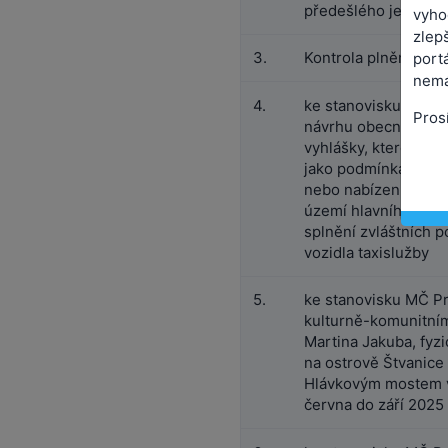
předešlého jednání
vyho
zlepš
3.
Kontrola plnění úkol
port
nemá
4.
ke stanovisku MČ Pr
Pros
návrhu obecně záv
vyhlášky, kterou se 
jako podmínka pro z
nebo nabízení přepr
území hlavního měs
splnění zvláštních 
vozidla taxislužby
5.
ke stanovisku MČ Pr
kulturně-komunitní
Martina Jakuba, fyz
na ostrově Štvanice
Hlávkovým mostem v
června do září 2025