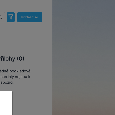
Přihlásit se
řílohy (0)
ádné podkladové
ateriály nejsou k
ispozici.