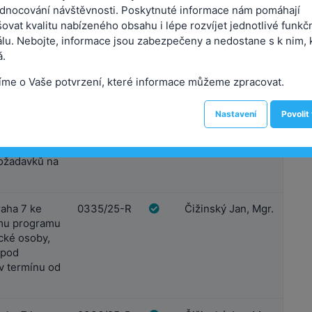
 Rady MČ P7
dnocování návštěvnosti. Poskytnuté informace nám pomáhají
ovat kvalitu nabízeného obsahu i lépe rozvíjet jednotlivé funkč
ů
Čižinský Jan, Mgr.
álu. Nebojte, informace jsou zabezpečeny a nedostane s k nim, 
.
aha 7 k
0334/25-R
Čižinský Jan, Mgr.
íme o Vaše potvrzení, které informace můžeme zpracovat.
azné
stanovuje
Nastavení
Povolit
ahájení
avy na
ta Prahy
požadavků na
aha 7 ke
0335/25-R
Čižinský Jan, Mgr.
mu programu
ické osoby,
 pod
 termínu od