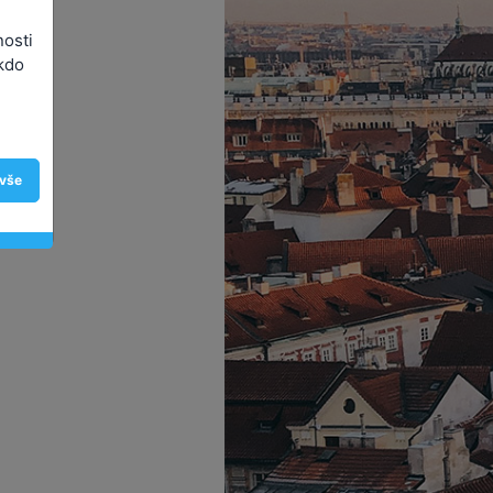
nosti
kdo
 vše