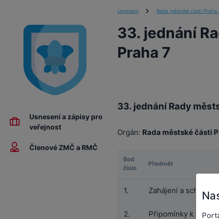
Usnesení
Rada městské části Praha 
33. jednání R
Praha 7
33. jednání Rady městs
Usnesení a zápisy pro
veřejnost
Orgán:
Rada městské části P
Členové ZMČ a RMČ
Bod
Předmět
číslo
1.
Zahájení a schválen
Nas
2.
Připomínky k zápisu
Port