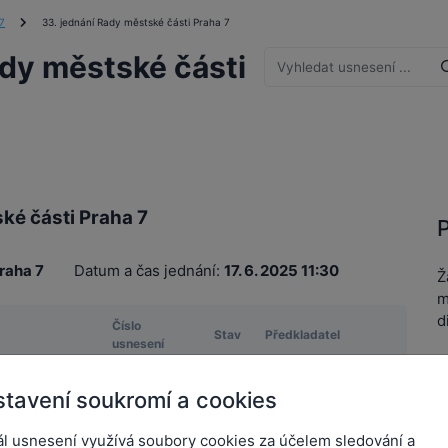
7
33. jednání Rady městské části Praha 7
ady městské části
ké části Praha 7
P
raha 7
Datum a čas jednání:
17. 6. 2025 11:30
Ž
m
d
Číslo
Stav
Předkladatel
usnesení
í programu
Čižinský Jan, Mgr.
tavení soukromí a cookies
 z
Čižinský Jan, Mgr.
ál usnesení využívá soubory cookies za účelem sledování a