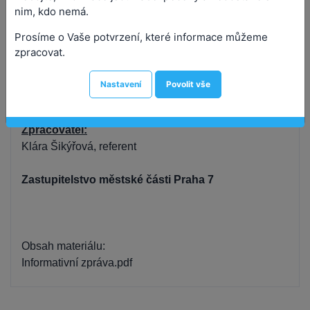
nim, kdo nemá.
Prosíme o Vaše potvrzení, které informace můžeme
I N F O R M A T I V N Í Z P R Á V A
zpracovat.
Předkladatel:
Nastavení
Povolit vše
Mgr. Jan Čižinský, starosta
Zpracovatel:
Klára Šikýřová, referent
Zastupitelstvo městské části Praha 7
Obsah materiálu: