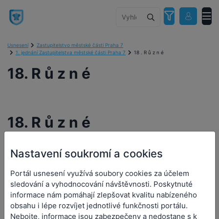
Usnesení
Zastupitelstvo městské části Praha 7
1. jednání Zastupitelstva městské části Praha 7
18 . R ů z n é
18. R ů z n é
18. R ů z n é
Nastavení soukromí a cookies
Číslo návrhu:
Číslo usnesení:
-
Portál usnesení využívá soubory cookies za účelem
Předkladatel:
Čižinský Jan, Mgr.
sledování a vyhodnocování návštěvnosti. Poskytnuté
informace nám pomáhají zlepšovat kvalitu nabízeného
Přílohy (0)
obsahu i lépe rozvíjet jednotlivé funkčnosti portálu.
Nebojte, informace jsou zabezpečeny a nedostane s k