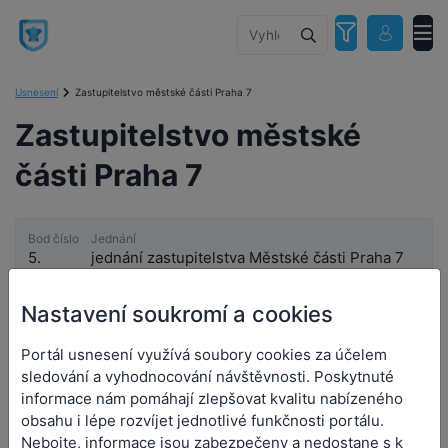
Usnesení
Zastupitelstvo městské části Praha 7
Zastupitelstvo městské
části Praha 7
Bod číslo
Jednání
5.
jednání zastupitelstva Městské části Praha 7
Datum a čas jednání
Nastavení soukromí a cookies
29. 6. 2026 17:00
Portál usnesení využívá soubory cookies za účelem
Bod číslo
Jednání
sledování a vyhodnocování návštěvnosti. Poskytnuté
4.
jednání Zastupitelstva městské části Praha 7
informace nám pomáhají zlepšovat kvalitu nabízeného
Datum a čas jednání
obsahu i lépe rozvíjet jednotlivé funkčnosti portálu.
18. 5. 2026 17:00
Nebojte, informace jsou zabezpečeny a nedostane s k