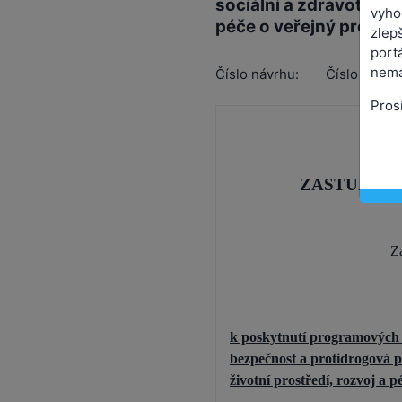
sociální a zdravotní, sp
vyho
péče o veřejný prosto
zlepš
port
nemá
Číslo návrhu:
Číslo usnes
Pros
ZASTUPITE
Za
k poskytnutí programových 
bezpečnost a protidrogová pre
životní prostředí, rozvoj a 