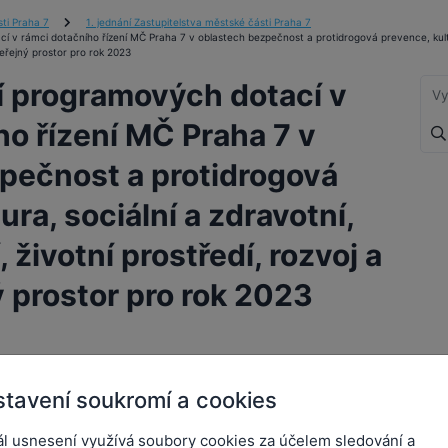
ti Praha 7
1. jednání Zastupitelstva městské části Praha 7
í v rámci dotačního řízení MČ Praha 7 v oblastech bezpečnost a protidrogová prevence, kultur
 veřejný prostor pro rok 2023
tí programových dotací v
ho řízení MČ Praha 7 v
pečnost a protidrogová
ura, sociální a zdravotní,
, životní prostředí, rozvoj a
ý prostor pro rok 2023
tavení soukromí a cookies
amových dotací v rámci dotačního řízení MČ
ezpečnost a protidrogová prevence, kultura,
ál usnesení využívá soubory cookies za účelem sledování a