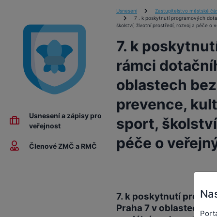
Usnesení
Zastupitelstvo městské čás
7 . k poskytnutí programových dotac
školství, životní prostředí, rozvoj a péče o
7. k poskytnu
rámci dotační
oblastech bez
prevence, kult
Usnesení a zápisy pro
sport, školství
veřejnost
péče o veřejn
Členové ZMČ a RMČ
Nas
7. k poskytnutí progr
Praha 7 v oblastech b
Port