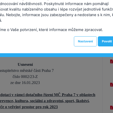
ort, školství, životní prostředí, rozvoj a
P
dnocování návštěvnosti. Poskytnuté informace nám pomáhají
r pro rok 2023
ovat kvalitu nabízeného obsahu i lépe rozvíjet jednotlivé funkč
álu. Nebojte, informace jsou zabezpečeny a nedostane s k nim, 
.
ení:
0002/23-Z
Předkladatel:
Čižinský Jan, Mgr.
íme o Vaše potvrzení, které informace můžeme zpracovat.
Městská část Praha 7
Nastavení
Povolit
LSTVO MĚSTSKÉ ČÁSTI PRAHA 7
Usnesení
stupitelstvo městské části Praha 7
číslo 0002/23-Z
ze dne 16.01.2023
dotací v rámci dotačního řízení MČ Praha 7 v oblastech
vence, kultura, sociální a zdravotní, sport, školství,
péče o veřejný prostor pro rok 2023