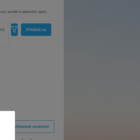
a, sociální a zdravotní, sport,
Přihlásit se
Vytisknout usnesení