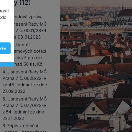
řílohy (12)
nosti
1. Důvodová zpráva
kdo
2. Usnesení Rady MČ
Praha 7 č. 0001/23-R
ze dne 03.01.2023
3. Poskytnutí
 vše
programových dotací
MČ Praha 7 pro rok
2023 nad 50 tis. Kč
4. Usnesení Rady MČ
Praha 7 č. 0628/22-R
ze 45. jednání ze dne
27.09.2022
5. Usnesení Rady MČ
Praha 7 č. 0770/22-R
z 54. jednání ze dne
22.11.2022
6. Zápis z dotační