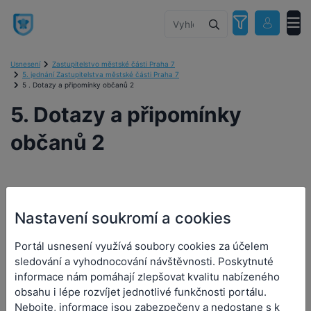
Usnesení
Zastupitelstvo městské části Praha 7
5. jednání Zastupitelstva městské části Praha 7
5 . Dotazy a připomínky občanů 2
5. Dotazy a připomínky
občanů 2
5. Dotazy a připomínky
Nastavení soukromí a cookies
občanů 2
Portál usnesení využívá soubory cookies za účelem
sledování a vyhodnocování návštěvnosti. Poskytnuté
informace nám pomáhají zlepšovat kvalitu nabízeného
Číslo návrhu:
obsahu i lépe rozvíjet jednotlivé funkčnosti portálu.
Číslo usnesení:
-
Nebojte, informace jsou zabezpečeny a nedostane s k